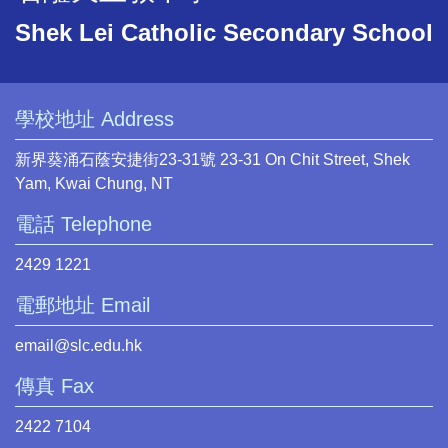
Shek Lei Catholic Secondary School
學校地址 Address
新界葵涌石蔭安捷街23-31號 23-31 On Chit Street, Shek
Yam, Kwai Chung, NT
電話 Telephone
2429 1221
電郵地址 Email
email@slc.edu.hk
傳真 Fax
2422 7104