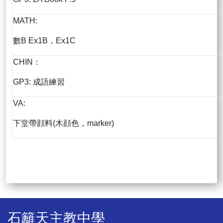
MATH:
數B Ex1B，Ex1C
CHIN：
GP3: 成語練習
VA:
下堂帶顔料(木顔色，marker)
石籬天主教中學