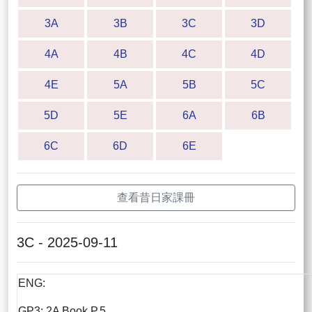
3A
3B
3C
3D
4A
4B
4C
4D
4E
5A
5B
5C
5D
5E
6A
6B
6C
6D
6E
查看昔日家課冊
3C - 2025-09-11
ENG:
GP3: 2A Book P.5