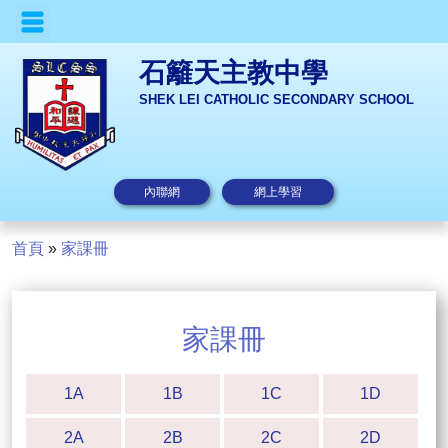
石籬天主教中學
SHEK LEI CATHOLIC SECONDARY SCHOOL
內聯網
網上學習
首頁
»
家課冊
家課冊
1A
1B
1C
1D
2A
2B
2C
2D