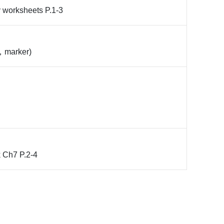
 worksheets P.1-3
arker)
 Ch7 P.2-4