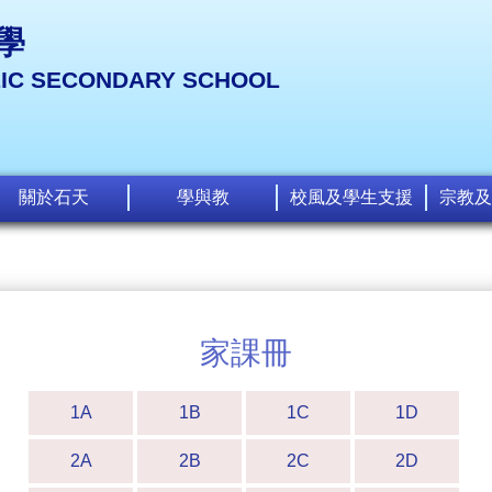
學
LIC SECONDARY SCHOOL
關於石天
學與教
校風及學生支援
宗教及
家課冊
1A
1B
1C
1D
2A
2B
2C
2D