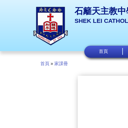
石籬天主教中
SHEK LEI CATHO
首頁
首頁
»
家課冊