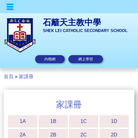
石籬天主教中學
SHEK LEI CATHOLIC SECONDARY SCHOOL
內聯網
網上學習
首頁
»
家課冊
家課冊
1A
1B
1C
1D
2A
2B
2C
2D