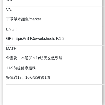
VA:
下堂帶木顔色/marker
ENG：
GP3: Epic/VB P.5/worksheets P.1-3
MATH:
帶書及一本通(Ch.1)/明天交數學簿
11/9前提健康服務
簽電通12、10及家教會1號