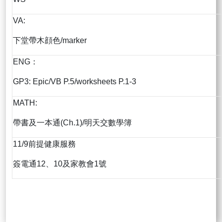
VA:
下堂帶木顔色/marker
ENG：
GP3: Epic/VB P.5/worksheets P.1-3
MATH:
帶書及一本通(Ch.1)/明天交數學簿
11/9前提健康服務
簽電通12、10及家教會1號