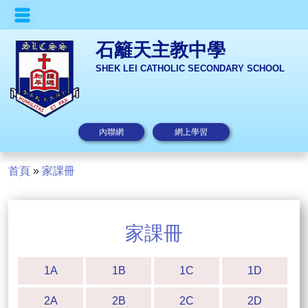
石籬天主教中學
SHEK LEI CATHOLIC SECONDARY SCHOOL
內聯網
網上學習
首頁
»
家課冊
家課冊
1A
1B
1C
1D
2A
2B
2C
2D