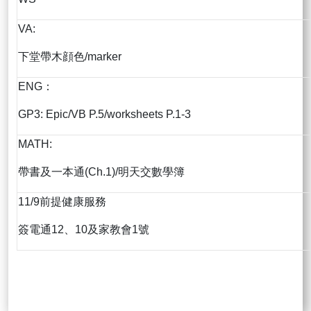
VA:
下堂帶木顔色/marker
ENG：
GP3: Epic/VB P.5/worksheets P.1-3
MATH:
帶書及一本通(Ch.1)/明天交數學簿
11/9前提健康服務
簽電通12、10及家教會1號