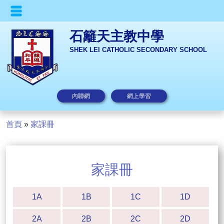
石籬天主教中學
SHEK LEI CATHOLIC SECONDARY SCHOOL
內聯網
網上學習
首頁
»
家課冊
家課冊
1A
1B
1C
1D
2A
2B
2C
2D