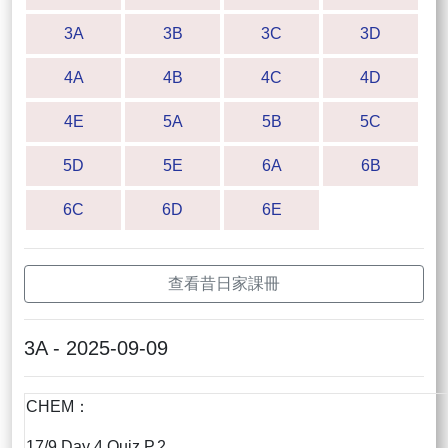
3A
3B
3C
3D
4A
4B
4C
4D
4E
5A
5B
5C
5D
5E
6A
6B
6C
6D
6E
查看昔日家課冊
3A - 2025-09-09
CHEM：
17/9 Day 4 Quiz P.2