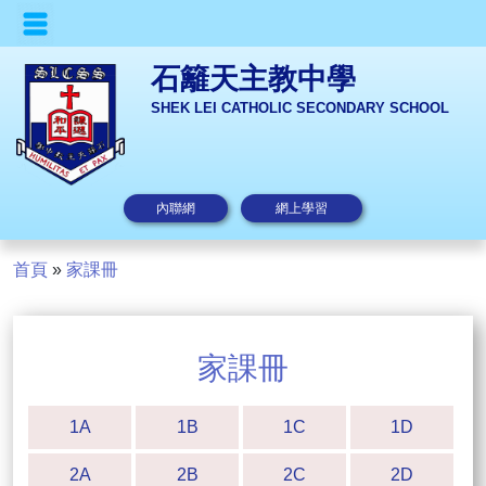
石籬天主教中學
SHEK LEI CATHOLIC SECONDARY SCHOOL
內聯網
網上學習
首頁
»
家課冊
家課冊
1A
1B
1C
1D
2A
2B
2C
2D