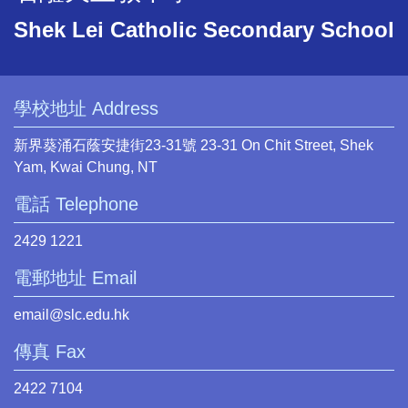
Shek Lei Catholic Secondary School
學校地址 Address
新界葵涌石蔭安捷街23-31號 23-31 On Chit Street, Shek
Yam, Kwai Chung, NT
電話 Telephone
2429 1221
電郵地址 Email
email@slc.edu.hk
傳真 Fax
2422 7104