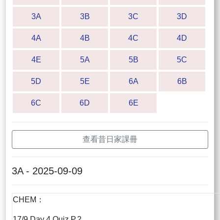
3A
3B
3C
3D
4A
4B
4C
4D
4E
5A
5B
5C
5D
5E
6A
6B
6C
6D
6E
查看昔日家課冊
3A - 2025-09-09
CHEM：
17/9 Day 4 Quiz P.2