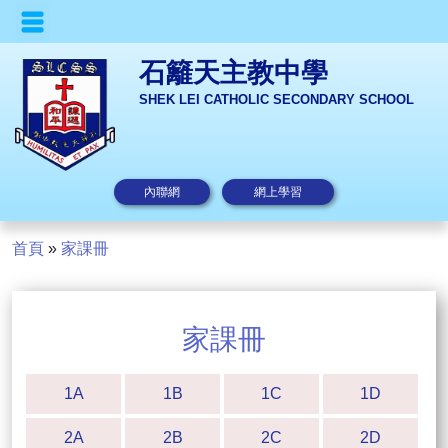
石籬天主教中學
SHEK LEI CATHOLIC SECONDARY SCHOOL
內聯網
網上學習
首頁
»
家課冊
家課冊
1A
1B
1C
1D
2A
2B
2C
2D