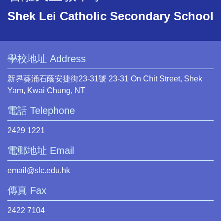
Shek Lei Catholic Secondary School
學校地址 Address
新界葵涌石蔭安捷街23-31號 23-31 On Chit Street, Shek
Yam, Kwai Chung, NT
電話 Telephone
2429 1221
電郵地址 Email
email@slc.edu.hk
傳真 Fax
2422 7104