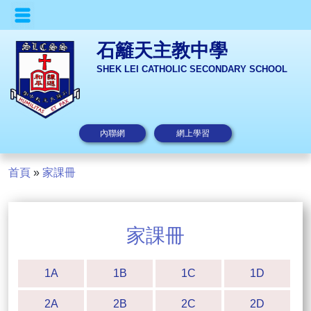
石籬天主教中學
SHEK LEI CATHOLIC SECONDARY SCHOOL
內聯網
網上學習
首頁
»
家課冊
家課冊
1A
1B
1C
1D
2A
2B
2C
2D