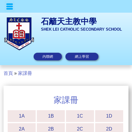
石籬天主教中學
SHEK LEI CATHOLIC SECONDARY SCHOOL
內聯網
網上學習
首頁
»
家課冊
家課冊
1A
1B
1C
1D
2A
2B
2C
2D