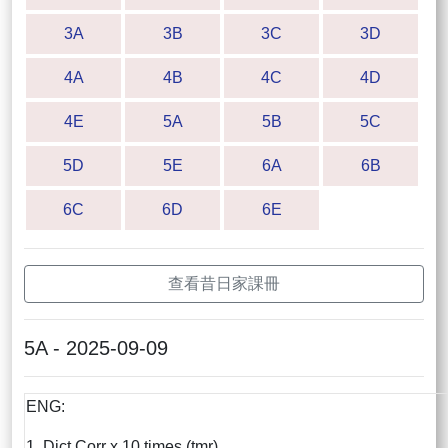
3A
3B
3C
3D
4A
4B
4C
4D
4E
5A
5B
5C
5D
5E
6A
6B
6C
6D
6E
查看昔日家課冊
5A - 2025-09-09
ENG:
1. Dict Corr x 10 times (tmr)