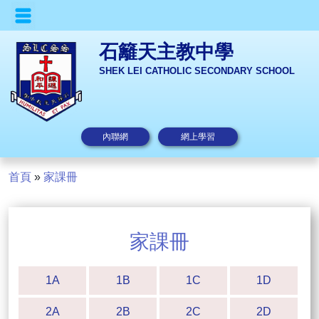
石籬天主教中學
SHEK LEI CATHOLIC SECONDARY SCHOOL
內聯網
網上學習
首頁
»
家課冊
家課冊
1A
1B
1C
1D
2A
2B
2C
2D