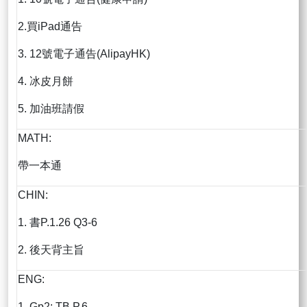
2.買iPad通告
3. 12號電子通告(AlipayHK)
4. 冰皮月餅
5. 加油班請假
MATH:
帶一本通
CHIN:
1. 書P.1.26 Q3-6
2. 後天背主旨
ENG:
1. Gp2: TB P.6