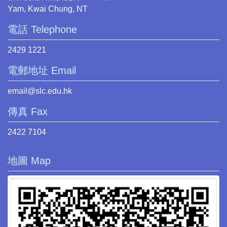
Yam, Kwai Chung, NT
電話 Telephone
2429 1221
電郵地址 Email
email@slc.edu.hk
傳真 Fax
2422 7104
地圖 Map