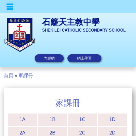
石籬天主教中學
SHEK LEI CATHOLIC SECONDARY SCHOOL
內聯網
網上學習
首頁
»
家課冊
家課冊
1A
1B
1C
1D
2A
2B
2C
2D