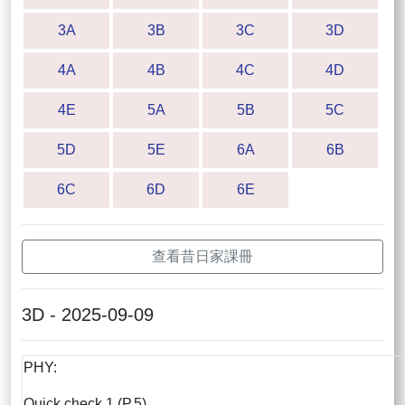
3A
3B
3C
3D
4A
4B
4C
4D
4E
5A
5B
5C
5D
5E
6A
6B
6C
6D
6E
查看昔日家課冊
3D - 2025-09-09
PHY:
Quick check 1 (P.5)