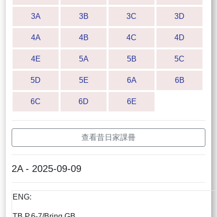
3A
3B
3C
3D
4A
4B
4C
4D
4E
5A
5B
5C
5D
5E
6A
6B
6C
6D
6E
查看昔日家課冊
2A - 2025-09-09
ENG:
TB P.6-7/Bring GB