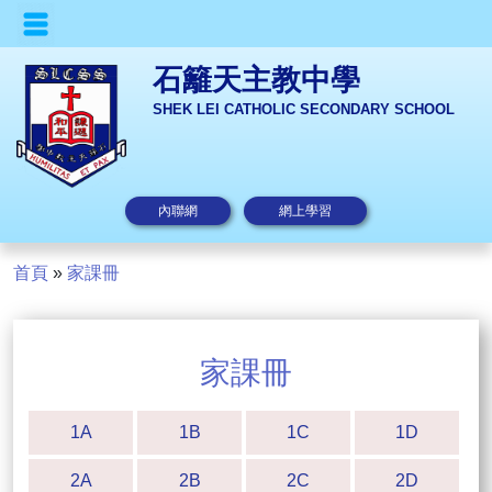
石籬天主教中學
SHEK LEI CATHOLIC SECONDARY SCHOOL
內聯網
網上學習
首頁
»
家課冊
家課冊
1A
1B
1C
1D
2A
2B
2C
2D