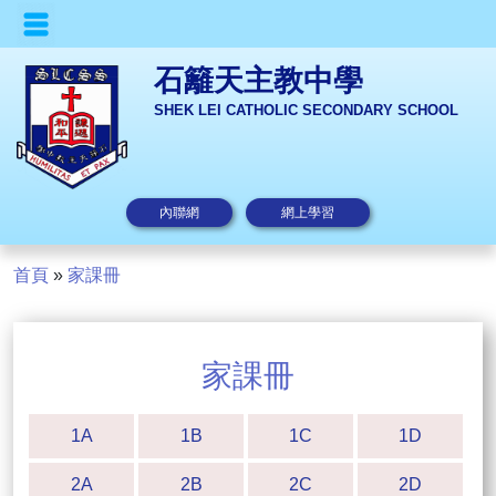
石籬天主教中學
SHEK LEI CATHOLIC SECONDARY SCHOOL
內聯網
網上學習
首頁
»
家課冊
家課冊
1A
1B
1C
1D
2A
2B
2C
2D