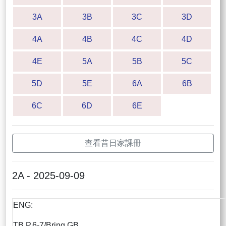
3A
3B
3C
3D
4A
4B
4C
4D
4E
5A
5B
5C
5D
5E
6A
6B
6C
6D
6E
查看昔日家課冊
2A - 2025-09-09
ENG:
TB P.6-7/Bring GB