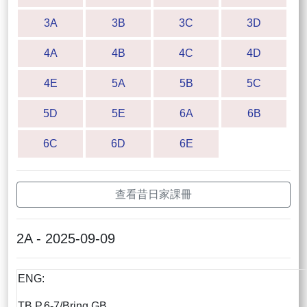
3A
3B
3C
3D
4A
4B
4C
4D
4E
5A
5B
5C
5D
5E
6A
6B
6C
6D
6E
查看昔日家課冊
2A - 2025-09-09
ENG:
TB P.6-7/Bring GB