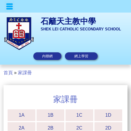
石籬天主教中學
SHEK LEI CATHOLIC SECONDARY SCHOOL
內聯網
網上學習
首頁
»
家課冊
家課冊
1A
1B
1C
1D
2A
2B
2C
2D