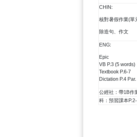
CHIN:
核對暑假作業(單
除造句、作文
ENG:
Epic
VB P.3 (5 words)
Textbook P.6-7
Dictation P.4 Par.
公經社：帶1B作
科：預習課本P.2-