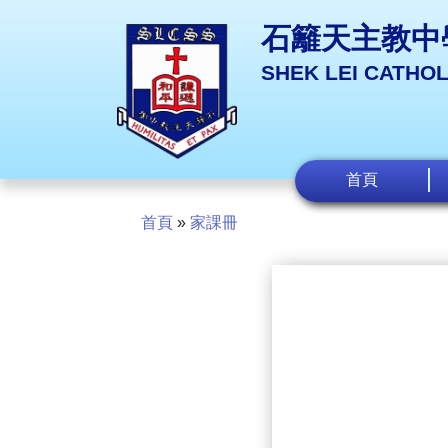
石籬天主教中
SHEK LEI CATHO
首頁
首頁
»
家課冊