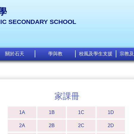
學
LIC SECONDARY SCHOOL
關於石天
學與教
校風及學生支援
宗教及
家課冊
1A
1B
1C
1D
2A
2B
2C
2D