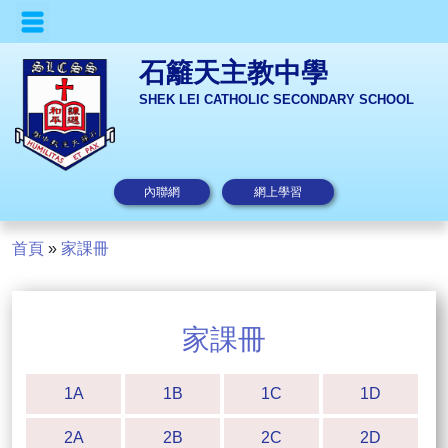
石籬天主教中學
SHEK LEI CATHOLIC SECONDARY SCHOOL
內聯網
網上學習
首頁
»
家課冊
家課冊
1A
1B
1C
1D
2A
2B
2C
2D