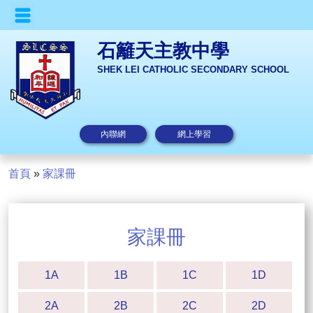
石籬天主教中學
SHEK LEI CATHOLIC SECONDARY SCHOOL
內聯網
網上學習
首頁
»
家課冊
家課冊
1A
1B
1C
1D
2A
2B
2C
2D