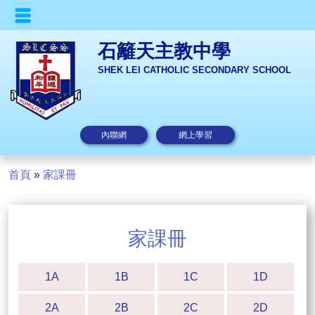
石籬天主教中學
SHEK LEI CATHOLIC SECONDARY SCHOOL
內聯網
網上學習
首頁
»
家課冊
家課冊
1A
1B
1C
1D
2A
2B
2C
2D