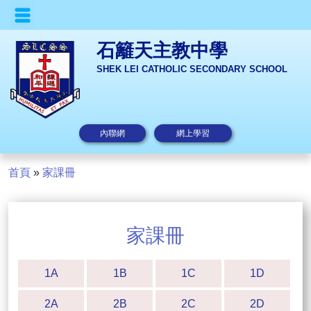
石籬天主教中學
SHEK LEI CATHOLIC SECONDARY SCHOOL
內聯網
網上學習
首頁
»
家課冊
家課冊
1A
1B
1C
1D
2A
2B
2C
2D