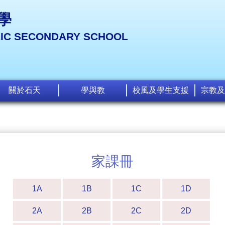
學
LIC SECONDARY SCHOOL
關於石天
學與教
校風及學生支援
宗教及
家課冊
1A
1B
1C
1D
2A
2B
2C
2D