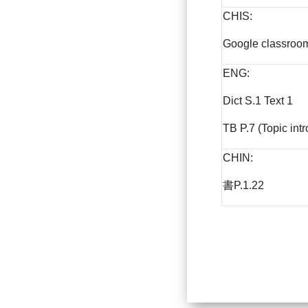
CHIS:
Google classr
ENG:
Dict S.1 Text 1
TB P.7 (Topic intr
CHIN:
書P.1.22