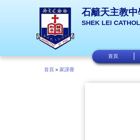
石籬天主教中
SHEK LEI CATHO
首頁
首頁
»
家課冊