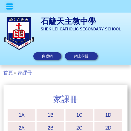
石籬天主教中學
SHEK LEI CATHOLIC SECONDARY SCHOOL
內聯網
網上學習
首頁
»
家課冊
家課冊
1A
1B
1C
1D
2A
2B
2C
2D