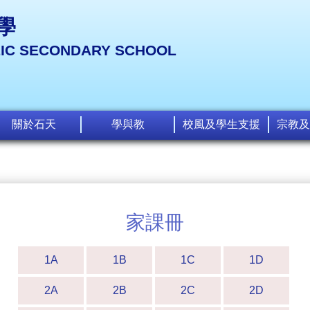
學
LIC SECONDARY SCHOOL
關於石天
學與教
校風及學生支援
宗教及
家課冊
1A
1B
1C
1D
2A
2B
2C
2D