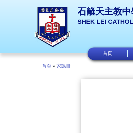
石籬天主教中
SHEK LEI CATHO
首頁
首頁
»
家課冊