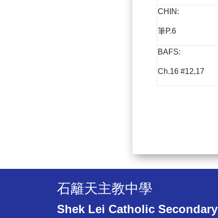
CHIN:
筆P.6
BAFS:
Ch.16 #12,17
石籬天主教中學
Shek Lei Catholic Secondary