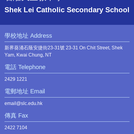
Shek Lei Catholic Secondary School
學校地址 Address
新界葵涌石蔭安捷街23-31號 23-31 On Chit Street, Shek
Yam, Kwai Chung, NT
電話 Telephone
2429 1221
電郵地址 Email
email@slc.edu.hk
傳真 Fax
2422 7104