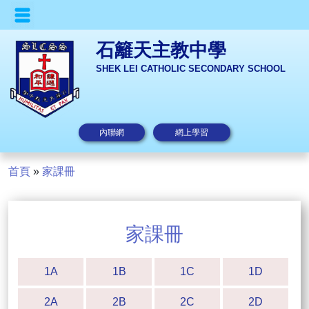
石籬天主教中學
SHEK LEI CATHOLIC SECONDARY SCHOOL
內聯網
網上學習
首頁
»
家課冊
家課冊
1A
1B
1C
1D
2A
2B
2C
2D