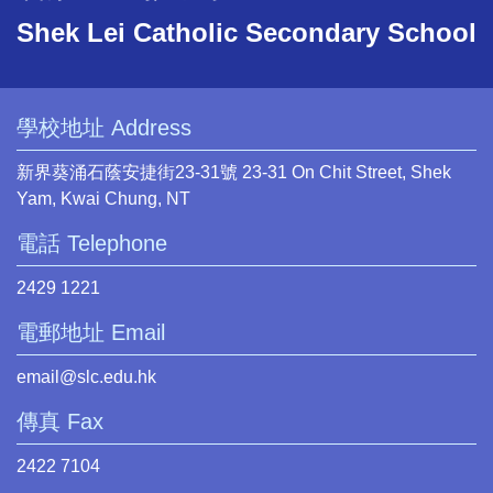
Shek Lei Catholic Secondary School
學校地址 Address
新界葵涌石蔭安捷街23-31號 23-31 On Chit Street, Shek
Yam, Kwai Chung, NT
電話 Telephone
2429 1221
電郵地址 Email
email@slc.edu.hk
傳真 Fax
2422 7104