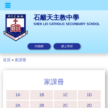
石籬天主教中學
SHEK LEI CATHOLIC SECONDARY SCHOOL
內聯網
網上學習
首頁
»
家課冊
家課冊
1A
1B
1C
1D
2A
2B
2C
2D