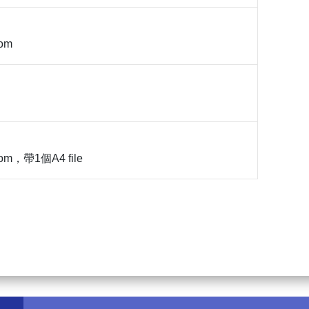
oom
oom，帶1個A4 file