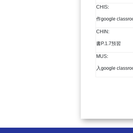
CHIS:
作google classr
CHIN:
書P.1.7預習
MUS:
入google classr