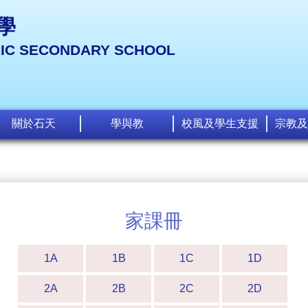
學
LIC SECONDARY SCHOOL
關於石天
學與教
校風及學生支援
宗教及
家課冊
1A
1B
1C
1D
2A
2B
2C
2D