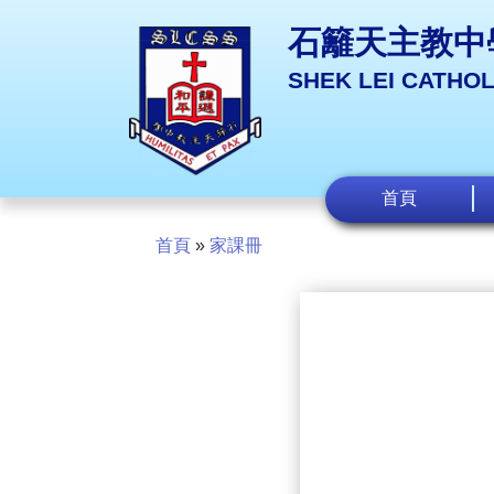
石籬天主教中
SHEK LEI CATHO
首頁
首頁
»
家課冊