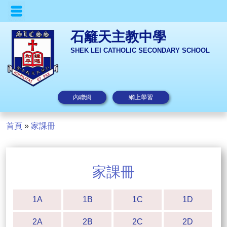
石籬天主教中學
SHEK LEI CATHOLIC SECONDARY SCHOOL
內聯網
網上學習
首頁
»
家課冊
家課冊
1A
1B
1C
1D
2A
2B
2C
2D