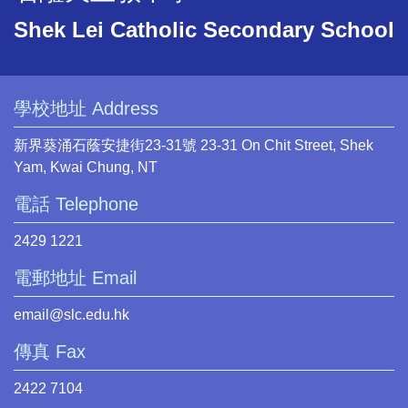
Shek Lei Catholic Secondary School
學校地址 Address
新界葵涌石蔭安捷街23-31號 23-31 On Chit Street, Shek
Yam, Kwai Chung, NT
電話 Telephone
2429 1221
電郵地址 Email
email@slc.edu.hk
傳真 Fax
2422 7104