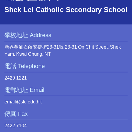
Shek Lei Catholic Secondary School
學校地址 Address
新界葵涌石蔭安捷街23-31號 23-31 On Chit Street, Shek
Yam, Kwai Chung, NT
電話 Telephone
2429 1221
電郵地址 Email
email@slc.edu.hk
傳真 Fax
2422 7104