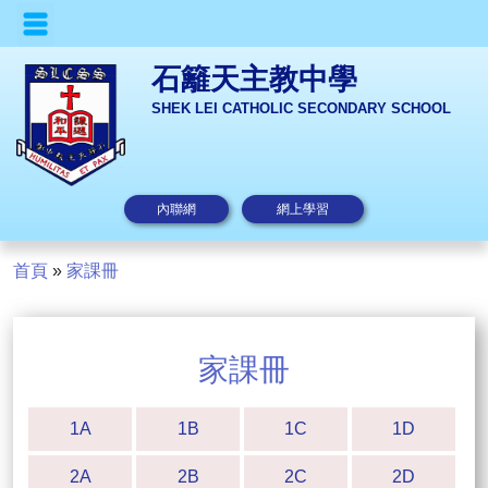
石籬天主教中學
SHEK LEI CATHOLIC SECONDARY SCHOOL
內聯網
網上學習
首頁
»
家課冊
家課冊
1A
1B
1C
1D
2A
2B
2C
2D