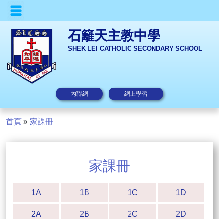
石籬天主教中學
SHEK LEI CATHOLIC SECONDARY SCHOOL
內聯網
網上學習
首頁
»
家課冊
家課冊
1A
1B
1C
1D
2A
2B
2C
2D