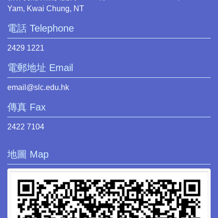
Yam, Kwai Chung, NT
電話 Telephone
2429 1221
電郵地址 Email
email@slc.edu.hk
傳真 Fax
2422 7104
地圖 Map