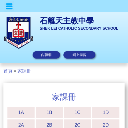
石籬天主教中學
SHEK LEI CATHOLIC SECONDARY SCHOOL
內聯網
網上學習
首頁
»
家課冊
家課冊
1A
1B
1C
1D
2A
2B
2C
2D