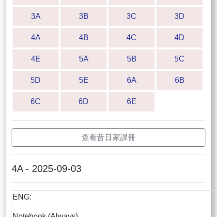
3A
3B
3C
3D
4A
4B
4C
4D
4E
5A
5B
5C
5D
5E
6A
6B
6C
6D
6E
查看昔日家課冊
4A - 2025-09-03
ENG:
Notebook (Always)