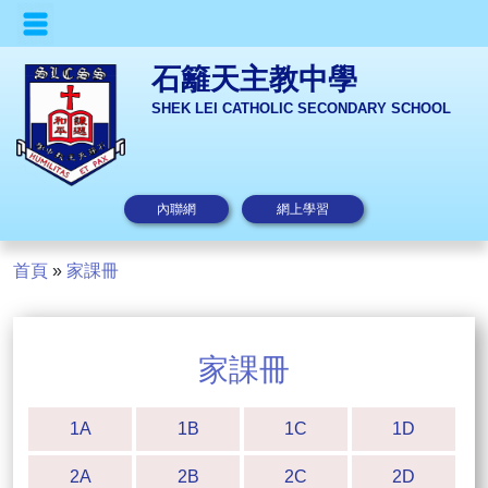
石籬天主教中學
SHEK LEI CATHOLIC SECONDARY SCHOOL
內聯網
網上學習
首頁
»
家課冊
家課冊
1A
1B
1C
1D
2A
2B
2C
2D