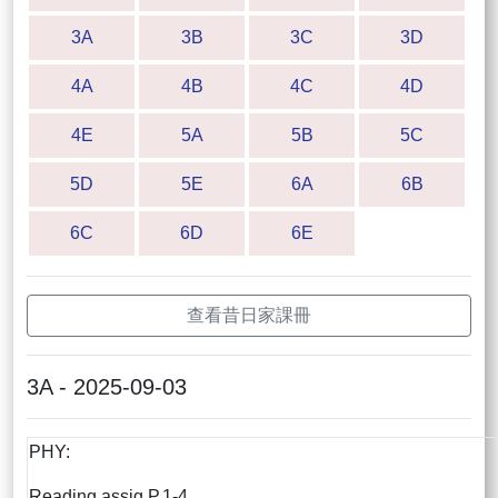
3A
3B
3C
3D
4A
4B
4C
4D
4E
5A
5B
5C
5D
5E
6A
6B
6C
6D
6E
查看昔日家課冊
3A - 2025-09-03
PHY:
Reading assig P.1-4