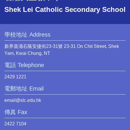
Shek Lei Catholic Secondary School
學校地址 Address
新界葵涌石蔭安捷街23-31號 23-31 On Chit Street, Shek
Yam, Kwai Chung, NT
電話 Telephone
2429 1221
電郵地址 Email
email@slc.edu.hk
傳真 Fax
2422 7104