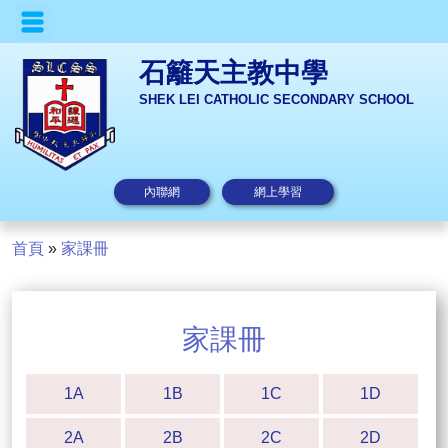
石籬天主教中學
SHEK LEI CATHOLIC SECONDARY SCHOOL
內聯網
網上學習
首頁
»
家課冊
家課冊
1A
1B
1C
1D
2A
2B
2C
2D