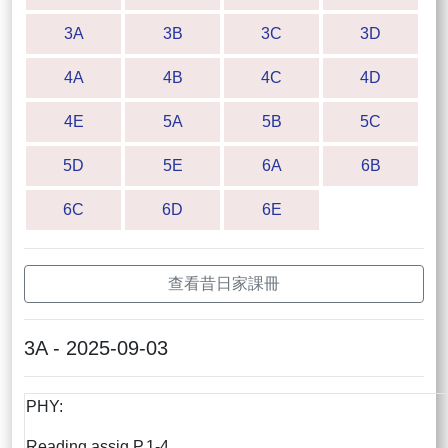
3A
3B
3C
3D
4A
4B
4C
4D
4E
5A
5B
5C
5D
5E
6A
6B
6C
6D
6E
查看昔日家課冊
3A - 2025-09-03
PHY:
Reading assig P.1-4