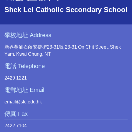
Shek Lei Catholic Secondary School
學校地址 Address
新界葵涌石蔭安捷街23-31號 23-31 On Chit Street, Shek
Yam, Kwai Chung, NT
電話 Telephone
2429 1221
電郵地址 Email
email@slc.edu.hk
傳真 Fax
2422 7104