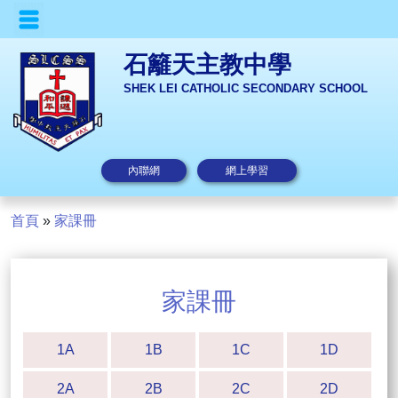
石籬天主教中學
SHEK LEI CATHOLIC SECONDARY SCHOOL
內聯網
網上學習
首頁
»
家課冊
家課冊
1A
1B
1C
1D
2A
2B
2C
2D