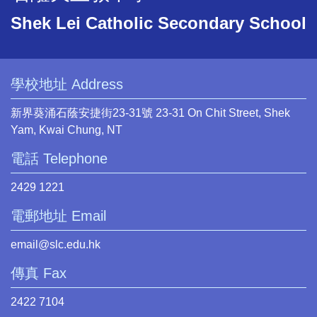
Shek Lei Catholic Secondary School
學校地址 Address
新界葵涌石蔭安捷街23-31號 23-31 On Chit Street, Shek
Yam, Kwai Chung, NT
電話 Telephone
2429 1221
電郵地址 Email
email@slc.edu.hk
傳真 Fax
2422 7104