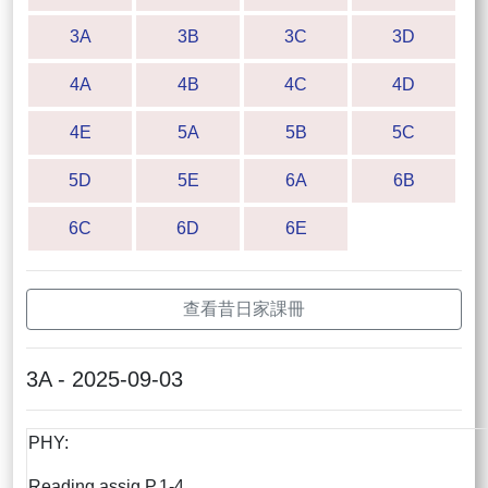
3A
3B
3C
3D
4A
4B
4C
4D
4E
5A
5B
5C
5D
5E
6A
6B
6C
6D
6E
查看昔日家課冊
3A - 2025-09-03
PHY:
Reading assig P.1-4