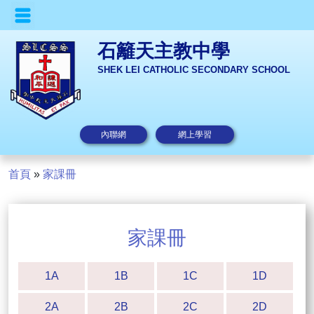
石籬天主教中學
SHEK LEI CATHOLIC SECONDARY SCHOOL
內聯網
網上學習
首頁
»
家課冊
家課冊
1A
1B
1C
1D
2A
2B
2C
2D