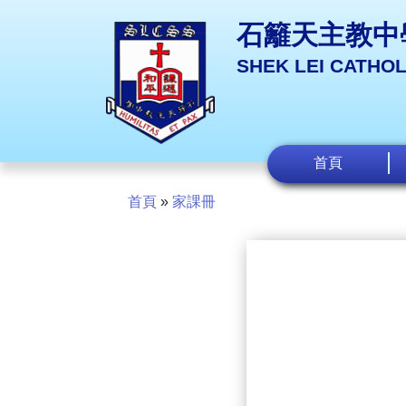
石籬天主教中
SHEK LEI CATHO
首頁
首頁
»
家課冊