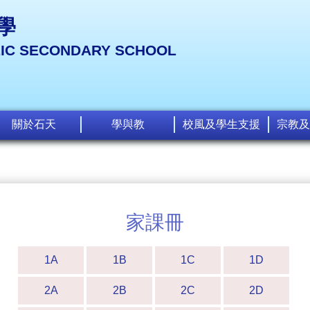
學
LIC SECONDARY SCHOOL
關於石天
學與教
校風及學生支援
宗教及
家課冊
1A
1B
1C
1D
2A
2B
2C
2D