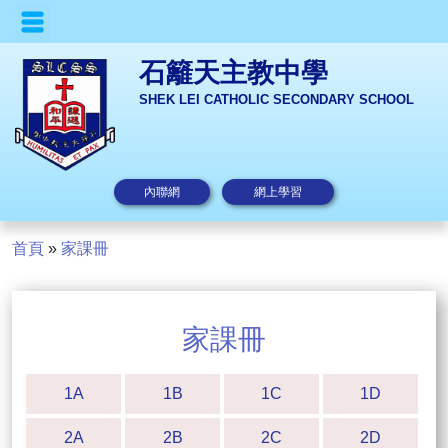
石籬天主教中學
SHEK LEI CATHOLIC SECONDARY SCHOOL
內聯網
網上學習
首頁
»
家課冊
家課冊
1A
1B
1C
1D
2A
2B
2C
2D