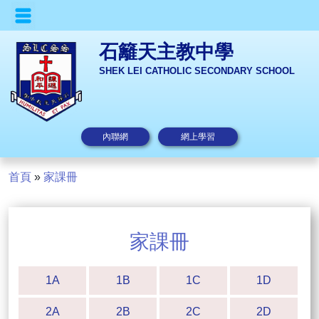
石籬天主教中學
SHEK LEI CATHOLIC SECONDARY SCHOOL
內聯網
網上學習
首頁
»
家課冊
家課冊
1A
1B
1C
1D
2A
2B
2C
2D