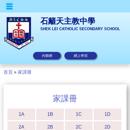
石籬天主教中學
SHEK LEI CATHOLIC SECONDARY SCHOOL
內聯網
網上學習
首頁
»
家課冊
家課冊
1A
1B
1C
1D
2A
2B
2C
2D