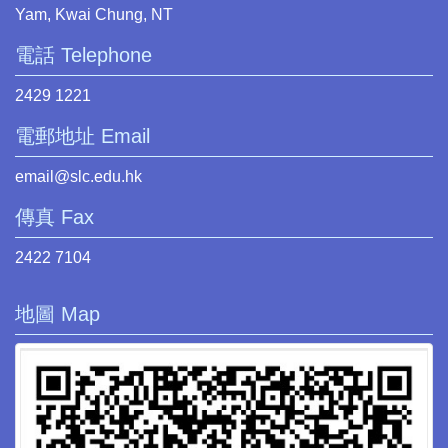
Yam, Kwai Chung, NT
電話 Telephone
2429 1221
電郵地址 Email
email@slc.edu.hk
傳真 Fax
2422 7104
地圖 Map