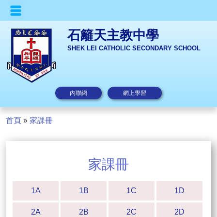
石籬天主教中學
SHEK LEI CATHOLIC SECONDARY SCHOOL
內聯網
網上學習
首頁
»
家課冊
家課冊
1A
1B
1C
1D
2A
2B
2C
2D