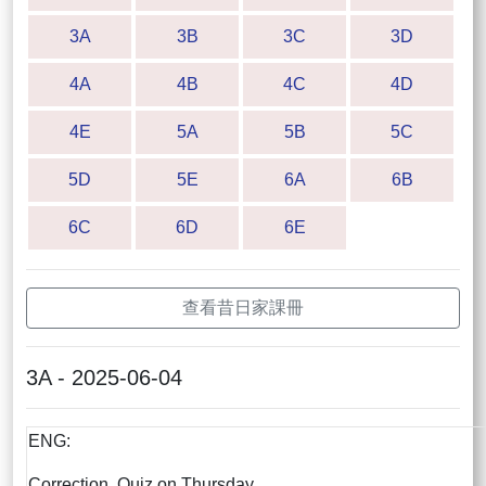
3A
3B
3C
3D
4A
4B
4C
4D
4E
5A
5B
5C
5D
5E
6A
6B
6C
6D
6E
查看昔日家課冊
3A - 2025-06-04
ENG:
Correction, Quiz on Thursday