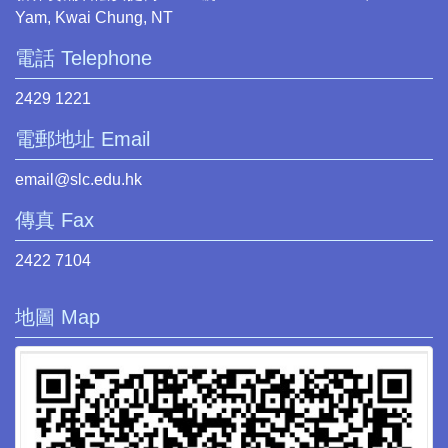
Yam, Kwai Chung, NT
電話 Telephone
2429 1221
電郵地址 Email
email@slc.edu.hk
傳真 Fax
2422 7104
地圖 Map