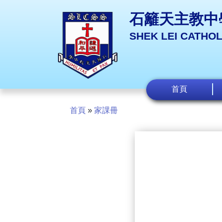
石籬天主教中
SHEK LEI CATHO
首頁
首頁
»
家課冊