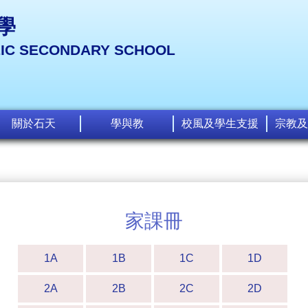
學
LIC SECONDARY SCHOOL
關於石天
學與教
校風及學生支援
宗教及
家課冊
1A
1B
1C
1D
2A
2B
2C
2D