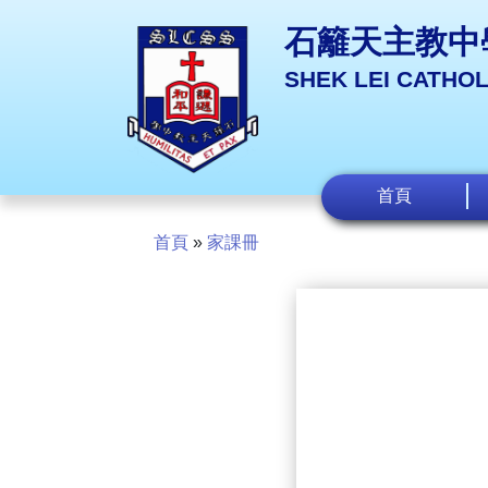
石籬天主教中
SHEK LEI CATHO
首頁
首頁
»
家課冊