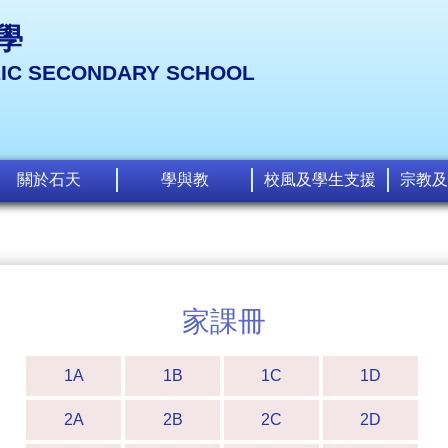
學
LIC SECONDARY SCHOOL
關於石天
學與教
校風及學生支援
宗教及
家課冊
1A
1B
1C
1D
2A
2B
2C
2D