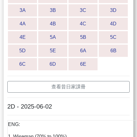
3A
3B
3C
3D
4A
4B
4C
4D
4E
5A
5B
5C
5D
5E
6A
6B
6C
6D
6E
查看昔日家課冊
2D - 2025-06-02
ENG:
1. Wiseman (70% to 100%)