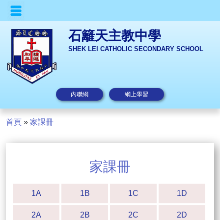
石籬天主教中學
SHEK LEI CATHOLIC SECONDARY SCHOOL
內聯網
網上學習
首頁
»
家課冊
家課冊
1A
1B
1C
1D
2A
2B
2C
2D