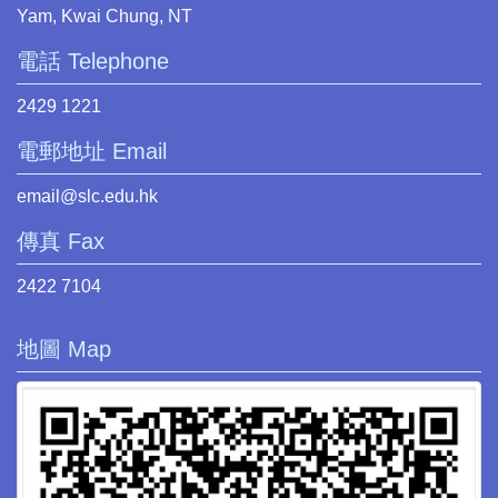
Yam, Kwai Chung, NT
電話 Telephone
2429 1221
電郵地址 Email
email@slc.edu.hk
傳真 Fax
2422 7104
地圖 Map