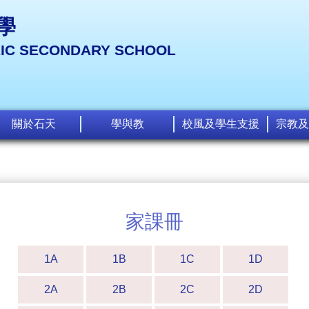
學
LIC SECONDARY SCHOOL
關於石天
學與教
校風及學生支援
宗教及
家課冊
1A
1B
1C
1D
2A
2B
2C
2D