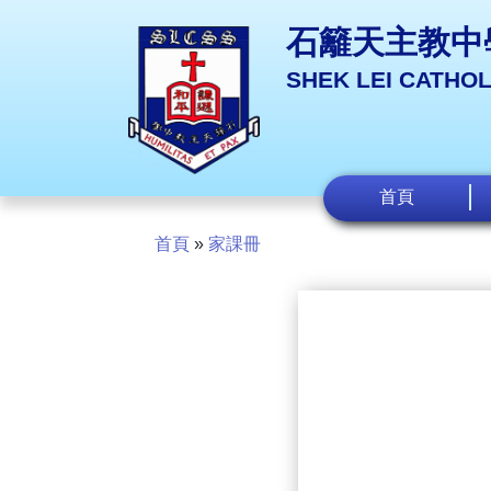
石籬天主教中
SHEK LEI CATHO
首頁
首頁
»
家課冊