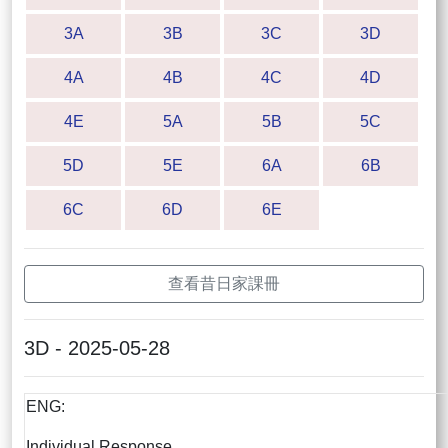
3A
3B
3C
3D
4A
4B
4C
4D
4E
5A
5B
5C
5D
5E
6A
6B
6C
6D
6E
查看昔日家課冊
3D - 2025-05-28
ENG:
Individual Response