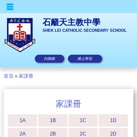
石籬天主教中學
SHEK LEI CATHOLIC SECONDARY SCHOOL
內聯網
網上學習
首頁
»
家課冊
家課冊
1A
1B
1C
1D
2A
2B
2C
2D