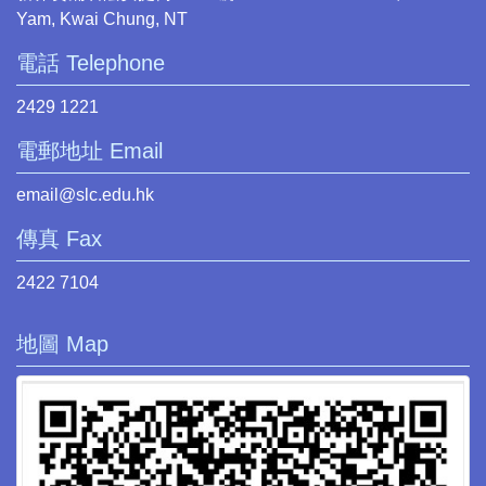
Yam, Kwai Chung, NT
電話 Telephone
2429 1221
電郵地址 Email
email@slc.edu.hk
傳真 Fax
2422 7104
地圖 Map