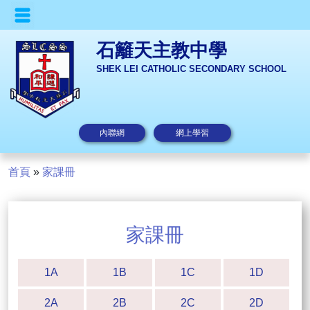
石籬天主教中學
SHEK LEI CATHOLIC SECONDARY SCHOOL
內聯網
網上學習
首頁
»
家課冊
家課冊
1A
1B
1C
1D
2A
2B
2C
2D