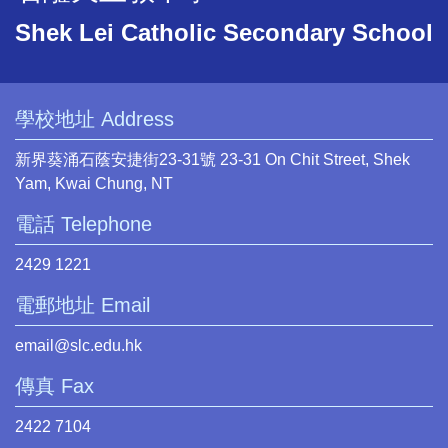
Shek Lei Catholic Secondary School
學校地址 Address
新界葵涌石蔭安捷街23-31號 23-31 On Chit Street, Shek
Yam, Kwai Chung, NT
電話 Telephone
2429 1221
電郵地址 Email
email@slc.edu.hk
傳真 Fax
2422 7104