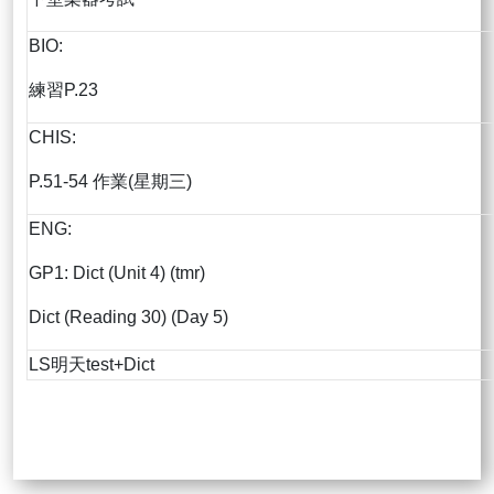
BIO:
練習P.23
CHIS:
P.51-54 作業(星期三)
ENG:
GP1: Dict (Unit 4) (tmr)
Dict (Reading 30) (Day 5)
LS明天test+Dict