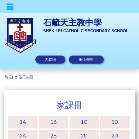
石籬天主教中學
SHEK LEI CATHOLIC SECONDARY SCHOOL
內聯網
網上學習
首頁
»
家課冊
家課冊
1A
1B
1C
1D
2A
2B
2C
2D