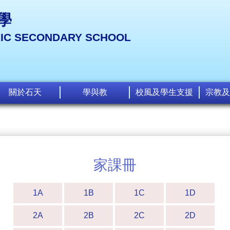
學
LIC SECONDARY SCHOOL
關於石天
學與教
校風及學生支援
宗教及
家課冊
1A
1B
1C
1D
2A
2B
2C
2D