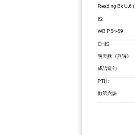
Reading Bk U.6 
IS:
WB P.54-59
CHIS:
明天默《燕詩》
成語造句
PTH:
做第六課