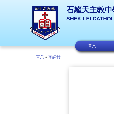
石籬天主教中
SHEK LEI CATHO
首頁
首頁
»
家課冊