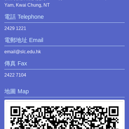
Yam, Kwai Chung, NT
電話 Telephone
2429 1221
電郵地址 Email
email@slc.edu.hk
傳真 Fax
2422 7104
地圖 Map