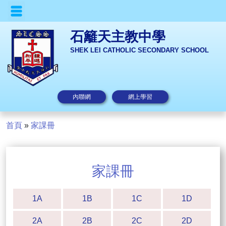
石籬天主教中學
SHEK LEI CATHOLIC SECONDARY SCHOOL
內聯網
網上學習
首頁
»
家課冊
家課冊
1A
1B
1C
1D
2A
2B
2C
2D