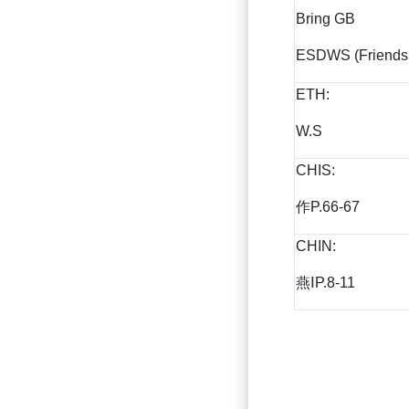
Bring GB
ESDWS (Friends
ETH:
W.S
CHIS:
作P.66-67
CHIN:
燕ⅠP.8-11