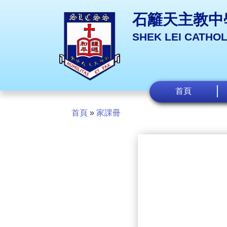
石籬天主教中
SHEK LEI CATHO
首頁
首頁
»
家課冊