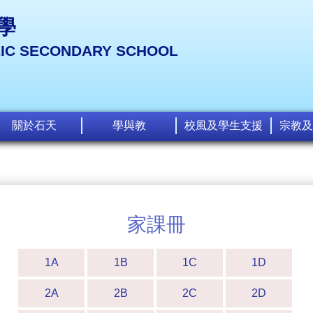
學
LIC SECONDARY SCHOOL
關於石天
學與教
校風及學生支援
宗教及
家課冊
1A
1B
1C
1D
2A
2B
2C
2D