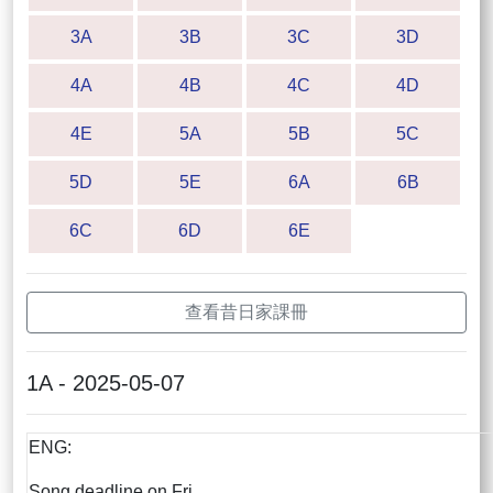
3A
3B
3C
3D
4A
4B
4C
4D
4E
5A
5B
5C
5D
5E
6A
6B
6C
6D
6E
查看昔日家課冊
1A - 2025-05-07
ENG:
Song deadline on Fri