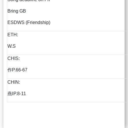
Bring GB
ESDWS (Friendship)
ETH:
W.S
CHIS:
作P.66-67
CHIN:
燕ⅠP.8-11