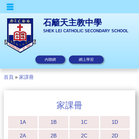
石籬天主教中學
SHEK LEI CATHOLIC SECONDARY SCHOOL
內聯網
網上學習
首頁
»
家課冊
家課冊
1A
1B
1C
1D
2A
2B
2C
2D