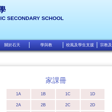
學
LIC SECONDARY SCHOOL
關於石天
學與教
校風及學生支援
宗教及
家課冊
1A
1B
1C
1D
2A
2B
2C
2D