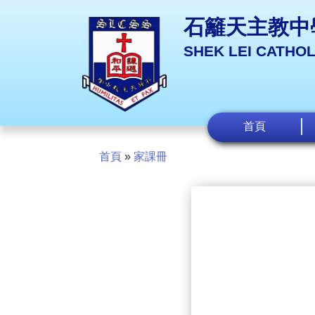
石籬天主教中
SHEK LEI CATHO
首頁
首頁
»
家課冊