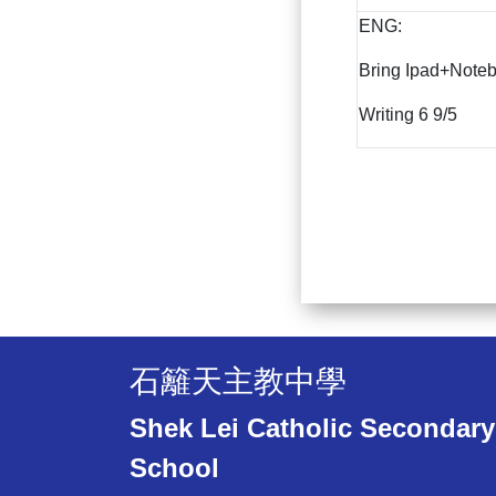
ENG:
Bring Ipad+Note
Writing 6 9/5
石籬天主教中學
Shek Lei Catholic Secondary
School